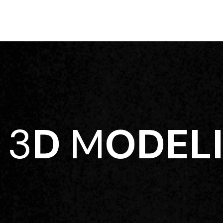
3
D
M
ODEL