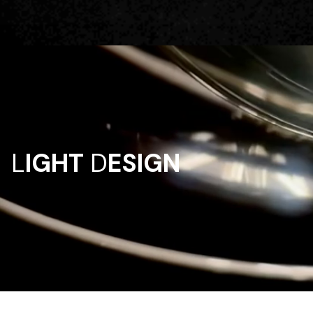
L
IGHT
D
ESIGN